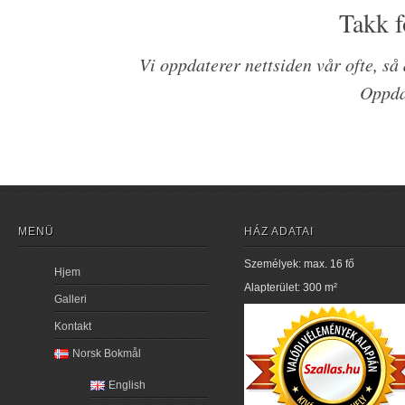
Takk f
Vi oppdaterer nettsiden vår ofte, så
Oppda
MENÜ
HÁZ ADATAI
Személyek: max. 16 fő
Hjem
Alapterület: 300 m²
Galleri
Kontakt
Norsk Bokmål
English