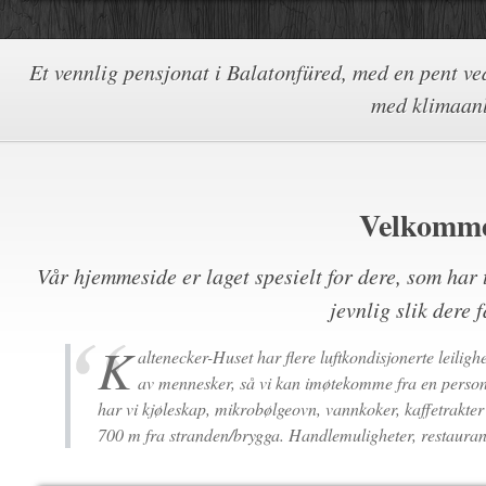
Et vennlig pensjonat i Balatonfüred, med en pent ved
med klimaanle
Velkommen
Vår hjemmeside er laget spesielt for dere, som har t
jevnlig slik dere 
K
altenecker-Huset har flere luftkondisjonerte leili
av mennesker, så vi kan imøtekomme fra en person
har vi kjøleskap, mikrobølgeovn, vannkoker, kaffetrakter
700 m fra stranden/brygga. Handlemuligheter, restauran