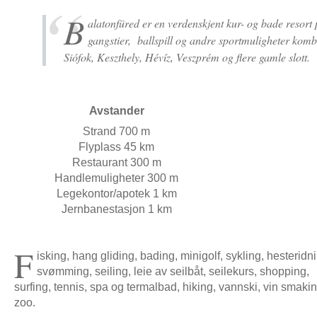
B
alatonfüred er en verdenskjent kur- og bade resort
gangstier, ballspill og andre sportmuligheter kombin
Siófok, Keszthely, Hévíz, Veszprém og flere gamle slott.
Avstander
Strand 700 m
Flyplass 45 km
Restaurant 300 m
Handlemuligheter 300 m
Legekontor/apotek 1 km
Jernbanestasjon 1 km
F
isking, hang gliding, bading, minigolf, sykling, hesteridn
svømming, seiling, leie av seilbåt, seilekurs, shopping,
surfing, tennis, spa og termalbad, hiking, vannski, vin smakin
zoo.